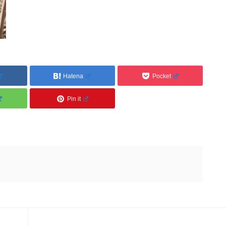
Hatena
Pocket
Pin it