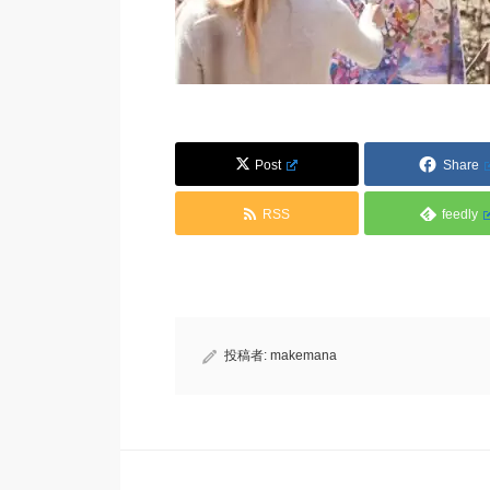
Post
Share
RSS
feedly
投稿者:
makemana