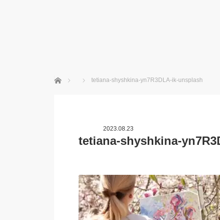
ホーム
tetiana-shyshkina-yn7R3DLA-ik-unsplash
2023.08.23
tetiana-shyshkina-yn7R3